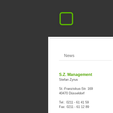
News
News
S.Z. Management
Stefan Zyrus
St.-Franziskus-Str. 169
40470 Düsseldorf
Tel.: 0211 - 61 41 59
Fax: 0211 - 61 12 89