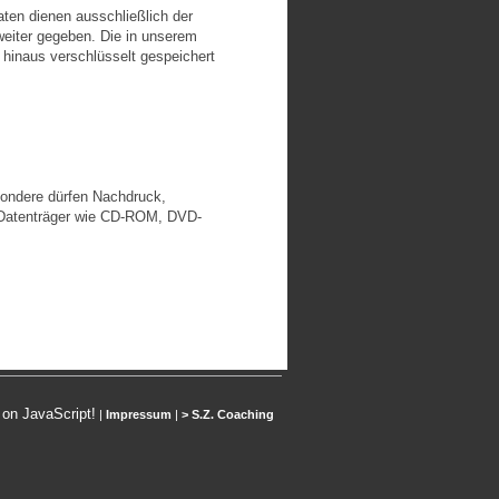
aten dienen ausschließlich der
eiter gegeben. Die in unserem
hinaus verschlüsselt gespeichert
sondere dürfen Nachdruck,
f Datenträger wie CD-ROM, DVD-
 on JavaScript!
|
Impressum
|
> S.Z. Coaching