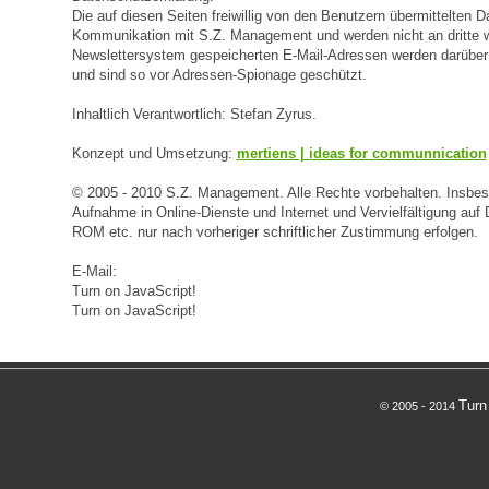
Die auf diesen Seiten freiwillig von den Benutzern übermittelten D
Kommunikation mit S.Z. Management und werden nicht an dritte w
Newslettersystem gespeicherten E-Mail-Adressen werden darüber 
und sind so vor Adressen-Spionage geschützt.
Inhaltlich Verantwortlich: Stefan Zyrus.
Konzept und Umsetzung:
mertiens | ideas for communnication
© 2005 - 2010 S.Z. Management. Alle Rechte vorbehalten. Insbe
Aufnahme in Online-Dienste und Internet und Vervielfältigung au
ROM etc. nur nach vorheriger schriftlicher Zustimmung erfolgen.
E-Mail:
Turn on JavaScript!
Turn on JavaScript!
Turn
© 2005 - 2014